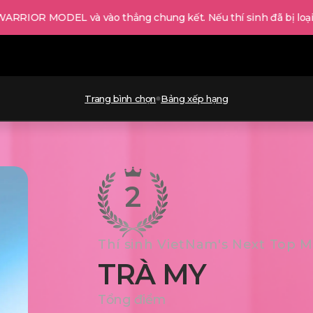
ODEL và vào thẳng chung kết. Nếu thí sinh đã bị loại vẫn sẽ đư
Trang bình chọn
Bảng xếp hạng
2
Thí sinh VietNam's Next Top 
TRÀ MY
Tổng điểm