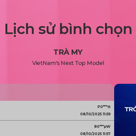
Lịch sử bình chọn
TRÀ MY
VietNam's Next Top Model
P0***tt
08/10/2025 11:59
80***pW
08/10/2025 11:57