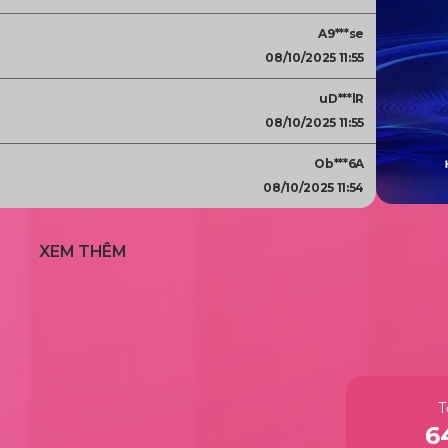
A9***se
08/10/2025 11:55
uD***lR
08/10/2025 11:55
Ob***6A
08/10/2025 11:54
XEM THÊM
T
6