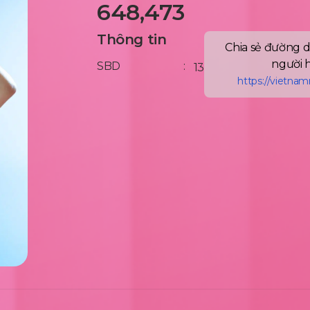
648,473
Thông tin
Chia sẻ đường d
người 
SBD
:
13