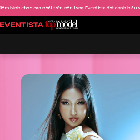
chọn cao nhất trên nền tảng Eventista đạt danh hiệu WARRIOR M