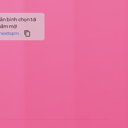
ẫn bình chọn tới
hâm mộ!
https://vietnamnexttopmodel.1vote.vn/thi-sinh/89rce/tra-my-4dXf