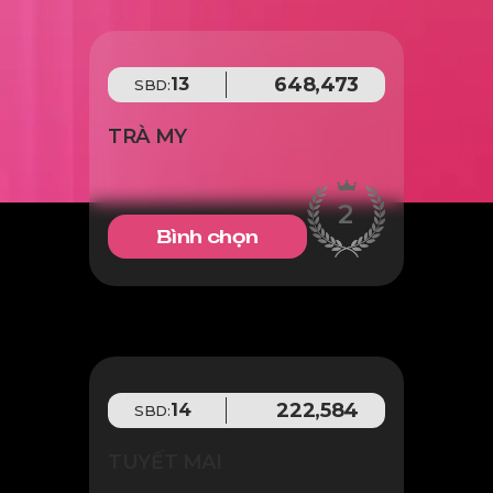
648,473
13
SBD:
TRÀ MY
2
Bình chọn
222,584
14
SBD:
TUYẾT MAI