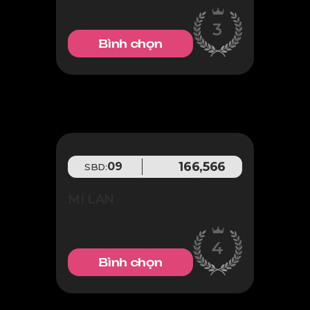
3
Bình chọn
166,566
09
SBD:
MI LAN
4
Bình chọn