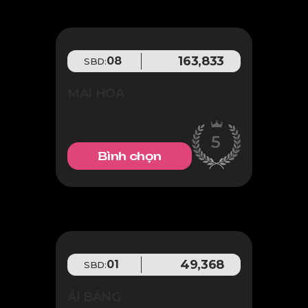
163,833
08
SBD:
MAI HOA
5
Bình chọn
49,368
01
SBD:
ÁI BĂNG