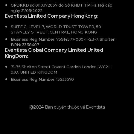
GPĐKKD số 0110372057 do Sở KHĐT TP Hà Nội cấp
ngày 31/05/2022
Eventista Limited Company HongKong:
SUITE C, LEVEL 7, WORLD TRUST TOWER, 50
STANLEY STREET, CENTRAL, HONG KONG
Business Reg Number: 75914577-000-11-23-7. Shorten
BRN: 3338407
Eventista Global Company Limited United
KingDom:
71-75 Shelton Street Covent Garden London, WC2H
9JQ, UNITED KINGDOM
Business Reg Number: 15533570
@2024 Bản quyền thuộc về Eventista