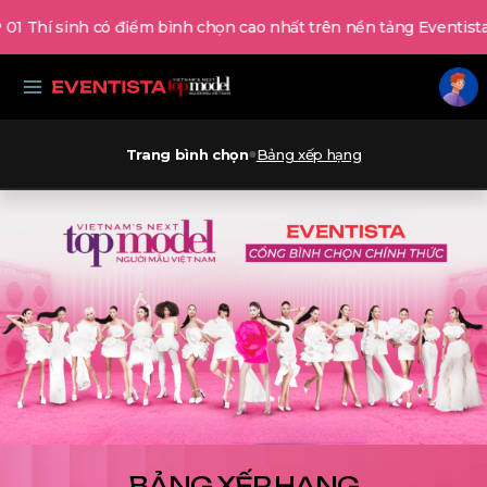
1 Thí sinh có điểm bình chọn cao nhất trên nền tảng Eventista 
Trang bình chọn
Bảng xếp hạng
VietNam's Next Top
Model
BẢNG XẾP HẠNG