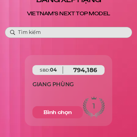
VIETNAM'S NEXT TOP MODEL
794,186
04
SBD:
GIANG PHÙNG
1
Bình chọn